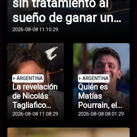
sin tratamiento al
sueño de ganar un
Mundial: la vida de
2026-08-08 11:10:29
Lorenzo, el
adolescente con
AME que jugará en
ARGENTINA
ARGENTINA
La revelación
Quién es
la selección
de Nicolás
Matías
argentina
Tagliafico
Pourrain, el
sobre su
futbolista
2026-08-08 11:08:29
2026-08-08 08:01:29
futuro en la
argentino
selección
detenido en