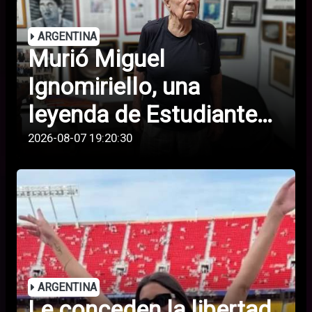
ARGENTINA
Murió Miguel
Ignomiriello, una
leyenda de Estudiantes
de La Plata y del fútbol
2026-08-07 19:20:30
argentino
ARGENTINA
Le conceden la libertad