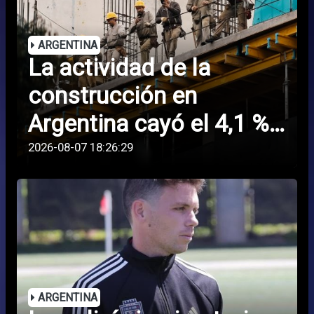
ARGENTINA
La actividad de la
construcción en
Argentina cayó el 4,1 %
en junio
2026-08-07 18:26:29
ARGENTINA