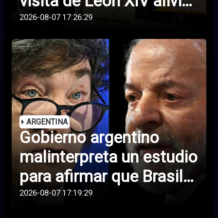
visita de León XIV alivie
sus penurias
2026-08-07 17:26:29
económicas
ARGENTINA
Gobierno argentino
malinterpreta un estudio
para afirmar que Brasil
lidera una “campaña
2026-08-07 17:19:29
antiargentina”