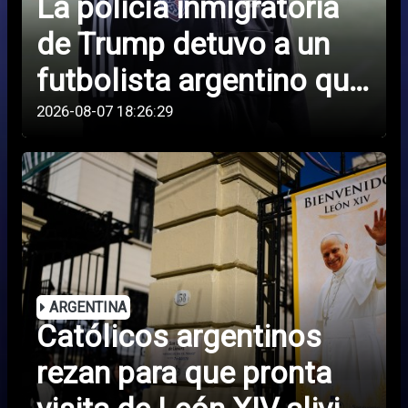
La policía inmigratoria
de Trump detuvo a un
futbolista argentino que
juega en una liga de
2026-08-07 18:26:29
Estados Unidos
ARGENTINA
Católicos argentinos
rezan para que pronta