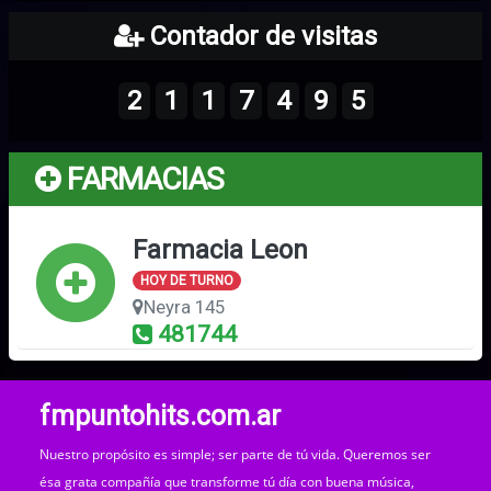
Contador de visitas
2
1
1
7
4
9
5
FARMACIAS
Farmacia Leon
HOY DE TURNO
Neyra 145
481744
fmpuntohits.com.ar
Nuestro propósito es simple; ser parte de tú vida. Queremos ser
ésa grata compañía que transforme tú día con buena música,