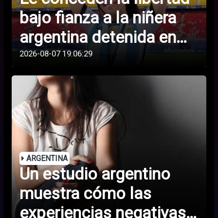
bajo fianza a la niñera
argentina detenida en
EE.UU. durante el
2026-08-07 19:06:29
Mundial
ARGENTINA
Un estudio argentino
muestra cómo las
experiencias negativas