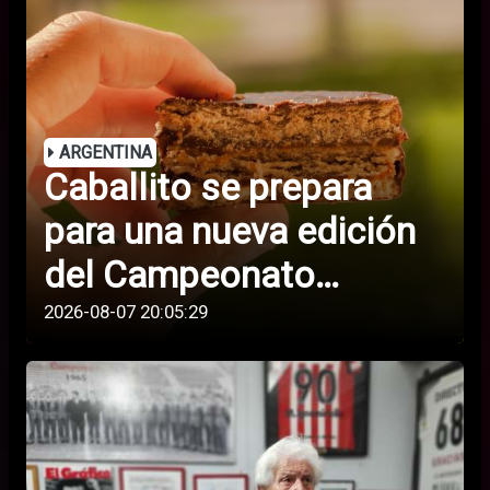
argentina:
Estados
“Creo que fue
Unidos
mi último
Mundial”
ARGENTINA
Caballito se prepara
para una nueva edición
del Campeonato
Argentino del Alfajor
2026-08-07 20:05:29