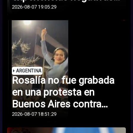
en las redes disparan la
2026-08-07 19:05:29
ansiedad entre los
adolescentes,
especialmente los
varones
ARGENTINA
Rosalía no fue grabada
en una protesta en
Buenos Aires contra
proyecto de ley del
2026-08-07 18:51:29
gobierno argentino